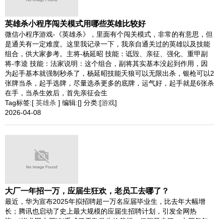
英雄杀小程序闯关模式用哪些英雄比较好
微信小程序游戏-《英雄杀》，里面有个闯关模式，非常的有意思，但
是通关有一定难度。这里我记录一下，我亲自通关过的英雄以及技能
组合，供大家参考。主将-杨延昭 技能：诋毁、亲征、强化、重甲副
将-李逵 技能：法家说明：这个组合，副将其实基本没起到作用，因
为起手基本就强制秒杀了，杨延昭技能天狼可以无限出杀，银枪可以2
张牌当杀，起手选牌，尽量选杀更多的底牌，运气好，起手就是6张杀
在手，当杀生效后，首先亲征会生
Tag标签:[
英雄杀
] 编辑:[] 分类:[
游戏
]
2026-04-08
大厂一年招一万，应届生狂欢，老员工去哪了？
最近，华为宣布2025年拟招聘超一万名应届毕业生，比去年大幅增
长；腾讯也启动了史上最大规模的应届生招聘计划，引发全网热