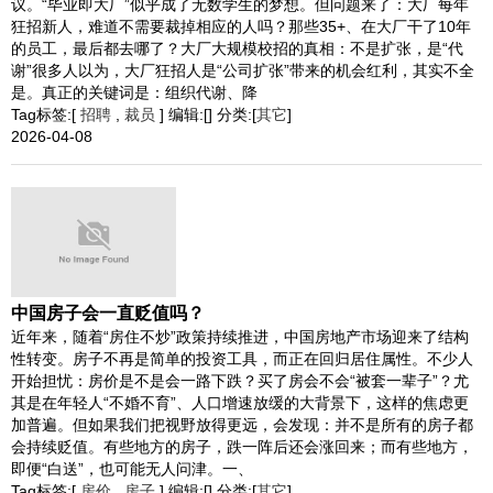
议。“毕业即大厂”似乎成了无数学生的梦想。但问题来了：大厂每年
狂招新人，难道不需要裁掉相应的人吗？那些35+、在大厂干了10年
的员工，最后都去哪了？大厂大规模校招的真相：不是扩张，是“代
谢”很多人以为，大厂狂招人是“公司扩张”带来的机会红利，其实不全
是。真正的关键词是：组织代谢、降
Tag标签:[
招聘
,
裁员
] 编辑:[] 分类:[
其它
]
2026-04-08
中国房子会一直贬值吗？
近年来，随着“房住不炒”政策持续推进，中国房地产市场迎来了结构
性转变。房子不再是简单的投资工具，而正在回归居住属性。不少人
开始担忧：房价是不是会一路下跌？买了房会不会“被套一辈子”？尤
其是在年轻人“不婚不育”、人口增速放缓的大背景下，这样的焦虑更
加普遍。但如果我们把视野放得更远，会发现：并不是所有的房子都
会持续贬值。有些地方的房子，跌一阵后还会涨回来；而有些地方，
即便“白送”，也可能无人问津。一、
Tag标签:[
房价
,
房子
] 编辑:[] 分类:[
其它
]