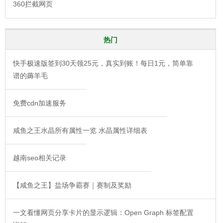
360拦截网页
热门
快手极速版签到30天领25元，真实到账！每日1元，简单靠
谱的薅羊毛
免费cdn加速服务
咸鱼之王水晶所有属性一览 水晶属性详细表
越南seo相关记录
【咸鱼之王】盐场争霸赛｜赛制及奖励
一文看懂网页分享卡片的显示逻辑：Open Graph 标签配置