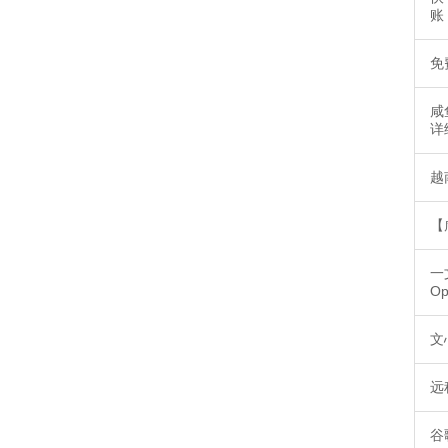
账
免
咸
详
越
【
一
O
文
远
谷