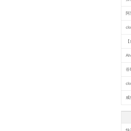
阿
cl
【
Ah
谷
cl
咸
快