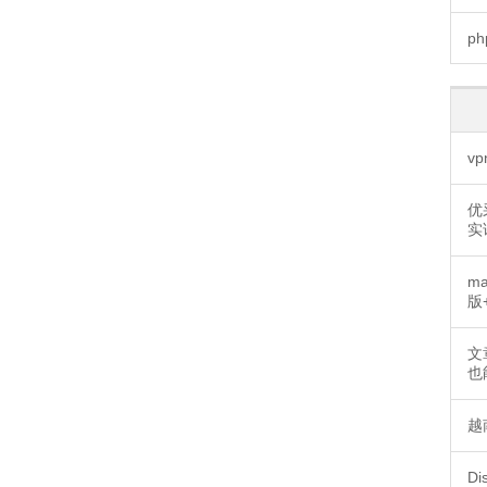
ph
v
优
实
m
版
文
也
越
D