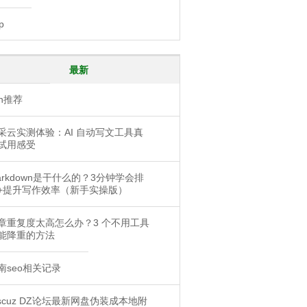
p
最新
pn推荐
采云实测体验：AI 自动写文工具真
试用感受
arkdown是干什么的？3分钟学会排
+提升写作效率（新手实操版）
章重复度太高怎么办？3 个不用工具
能降重的方法
南seo相关记录
iscuz DZ论坛最新网盘伪装成本地附