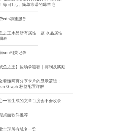
！每日1元，简单靠谱的薅羊毛
费cdn加速服务
鱼之王水晶所有属性一览 水晶属性
细表
南seo相关记录
咸鱼之王】盐场争霸赛｜赛制及奖励
文看懂网页分享卡片的显示逻辑：
pen Graph 标签配置详解
心一言生成的文章百度会不会收录
程桌面软件推荐
歌全球所有域名一览