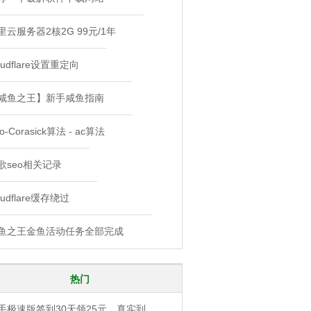
里云服务器2核2G 99元/1年
oudflare设置重定向
咸鱼之王】新手咸鱼指南
o-Corasick算法 - ac算法
歌seo相关记录
oudflare缓存绕过
鱼之王金鱼活动任务全部完成
热门
手极速版签到30天领25元，真实到