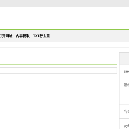
打开网址
内容提取
TXT行去重
se
游
谷
py