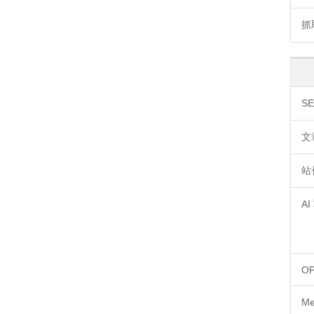
抓
S
文
站
A
OP
Me