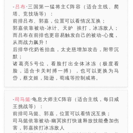
-
吕布
·
三国第一猛将主C阵容（适合主线、爬
塔、竞技场等）：
前排
吕布、郭嘉，位置可以看情况互换；
郭嘉依靠被动-冰计、天妒 挨打，冰冻敌人；
而吕布在前排也更容易触发自己的被动-心魔，
从而战力飙升！
后排华佗奶爸抬血，太史慈增加攻击，附带沉
默；
诸葛亮5号位，看脸打出全体冰冻（极度看
脸，适合卡关时搏一搏），也可以更换为马
岱，蔡文姬，陆逊，荀彧等控制咸将。
-
司马懿
·龟息大师主C阵容（适合主线，每日咸
王挑战等）：
前排司马懿、郭嘉，位置可以看情况互换；
司马懿依靠被动-幽冥挨打快速释放技能叠加伤
害，郭嘉挨打冰冻敌人