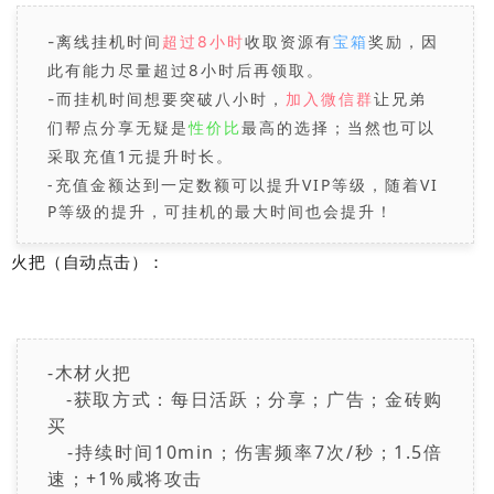
-离线挂机时间
超过8小时
收取资源有
宝箱
奖励，因
此有能力尽量超过8小时后再领取。
-而挂机时间想要突破八小时，
加入微信群
让兄弟
们帮点分享无疑是
性价比
最高的选择；当然也可以
采取充值1元提升时长。
-充值金额达到一定数额可以提升VIP等级，随着VI
P等级的提升，可挂机的最大时间也会提升！
火把（自动点击）：
-木材火把
-获取方式：每日活跃；分享；广告；金砖购
买
-持续时间10min；伤害频率7次/秒；1.5倍
速；+1%咸将攻击