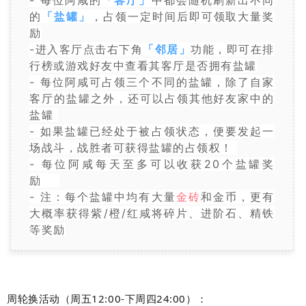
- 每位阿咸的
「客厅」
中都会随机刷新出不同
的
「盐罐」
，占领一定时间后即可领取大量奖
励
-进入客厅点击右下角
「邻居」
功能，即可在排
行榜或游戏好友中查看其客厅是否拥有盐罐
- 每位阿咸可占领三个不同的盐罐，除了自家
客厅的盐罐之外，还可以占领其他好友家中的
盐罐
- 如果盐罐已经处于被占领状态，便要发起一
场战斗，战胜者可获得盐罐的占领权！
- 每位阿咸每天至多可以收获20个盐罐奖
励
- 注：每个盐罐中均有大量
金砖
和金币，更有
大概率获得紫/橙/红咸将碎片、进阶石、精铁
等奖励
周轮换活动（周五12:00-下周四24:00）：