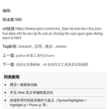
编辑:
阅读量:588
url链接:
https://www.qozr.com/cms_bao-ta-wei-bu-cha-jian-
hui-dao-zhi-fu-wu-qi-fu-zai-yi-chang-he-cpu-guo-gao-deng-
wen-ti.html
Tag标签:
oneavd
,
宝塔
,
微步
,
oneav
上一篇:
python开发工具PyCharm
下一篇:
优采云实测体验：AI 自动写文工具真实试用感受
同类新闻
网页一键复制功能
常见 Web 富文本编辑器总结
前端常用代码高亮插件大盘点（SyntaxHighlighter /
highlight.js / Prism.js 等）