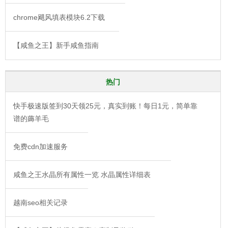
chrome飓风填表模块6.2下载
【咸鱼之王】新手咸鱼指南
热门
快手极速版签到30天领25元，真实到账！每日1元，简单靠
谱的薅羊毛
免费cdn加速服务
咸鱼之王水晶所有属性一览 水晶属性详细表
越南seo相关记录