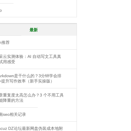
p
最新
pn推荐
采云实测体验：AI 自动写文工具真
试用感受
arkdown是干什么的？3分钟学会排
+提升写作效率（新手实操版）
章重复度太高怎么办？3 个不用工具
能降重的方法
南seo相关记录
iscuz DZ论坛最新网盘伪装成本地附