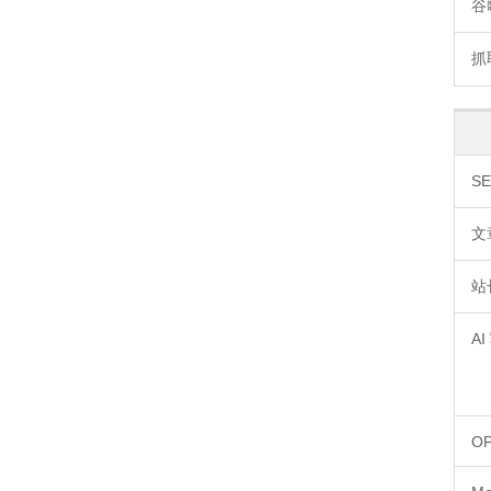
谷
抓
S
文
站
A
OP