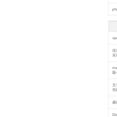
ph
v
优
实
m
版
文
也
越
D