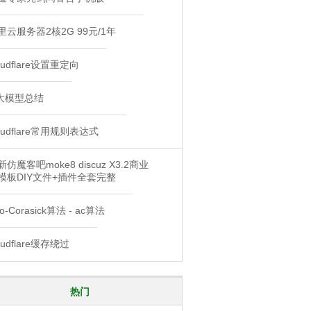
里云服务器2核2G 99元/1年
oudflare设置重定向
i大模型总结
loudflare常用规则表达式
新仿魔客吧moke8 discuz X3.2商业
模板DIY文件+插件全套完整
o-Corasick算法 - ac算法
oudflare缓存绕过
热门