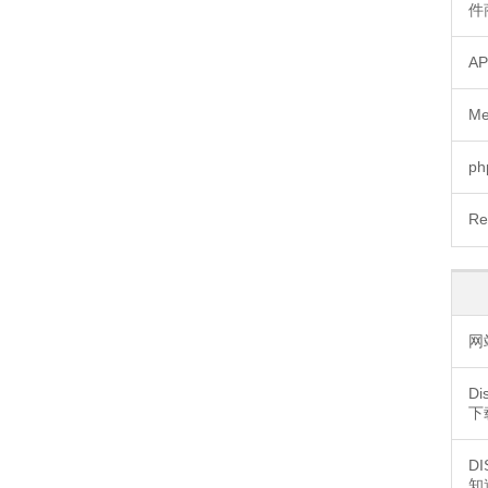
件
A
M
p
R
网
D
下
D
知