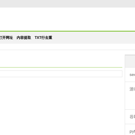
打开网址
内容提取
TXT行去重
se
游
谷
py