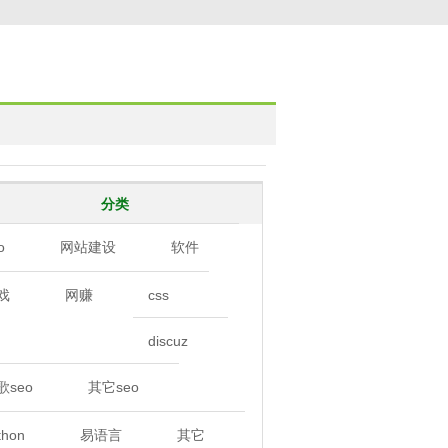
分类
o
网站建设
软件
戏
网赚
css
discuz
歌seo
其它seo
thon
易语言
其它