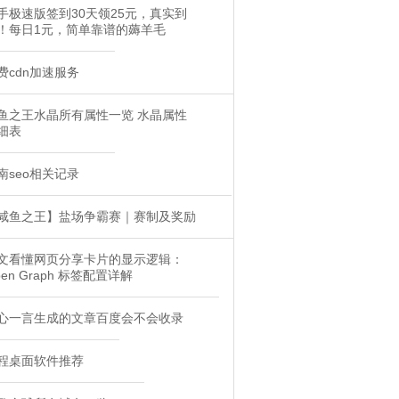
手极速版签到30天领25元，真实到
！每日1元，简单靠谱的薅羊毛
费cdn加速服务
鱼之王水晶所有属性一览 水晶属性
细表
南seo相关记录
咸鱼之王】盐场争霸赛｜赛制及奖励
文看懂网页分享卡片的显示逻辑：
pen Graph 标签配置详解
心一言生成的文章百度会不会收录
程桌面软件推荐