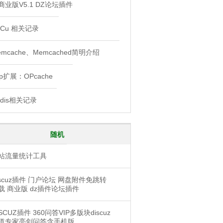
商业版V5.1 DZ论坛插件
PCu 相关记录
emcache、Memcached简明介绍
hp扩展：OPcache
edis相关记录
随机
站流量统计工具
iscuz插件 门户论坛 网盘附件免跳转
载 商业版 dz插件论坛插件
ISCUZ插件 360问答VIP多版块discuz
道专家亮剑问答含手机版