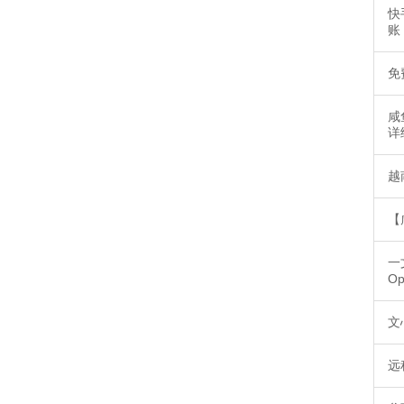
快
账
免
咸
详
越
【
一
O
文
远